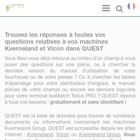
Panneau de gestion des cookies
Menu
Select l
Trouvez les réponses à toutes vos
questions relatives à vos machines
Kverneland et Vicon dans QUEST
Vous êtes-vous déjà retrouvé au milieu d’un champ à vous
poser des questions sur une pièce, ou à chercher la
dernière version du manuel d’utilisation de votre
faucheuse ou de votre presse ? Ou à chercher les tables
d’épandage pour votre distributeur d’engrais, le manuel
pièces de votre charrue ou encore les derniers logiciels
pour votre terminal IsoMatch Tellus PRO ? QUEST répond
à tous vos besoins :
gratuitement et sans identifiant !
QUEST est la base de données pour trouver de nombreux
documents ou informations concernant les machines
Kverneland Group. QUEST est accessible depuis les sites
internet :
Kverneland,
Vicon
ou
Kverneland Group
.
Vous