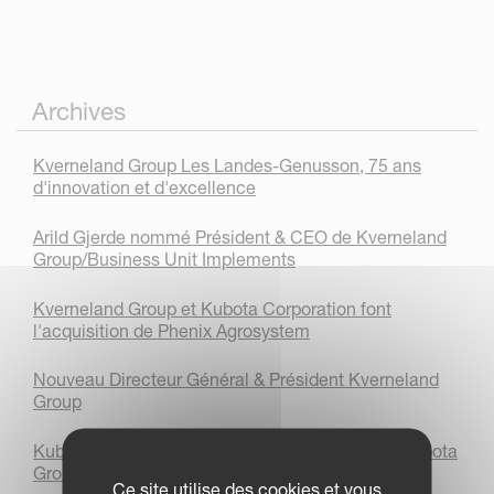
Archives
Kverneland Group Les Landes-Genusson, 75 ans
d'innovation et d'excellence
Arild Gjerde nommé Président & CEO de Kverneland
Group/Business Unit Implements
Kverneland Group et Kubota Corporation font
l'acquisition de Phenix Agrosystem
Nouveau Directeur Général & Président Kverneland
Group
Kubota (Europe) lance le "Centre de Solutions Kubota
Group" en ligne
Ce site utilise des cookies et vous