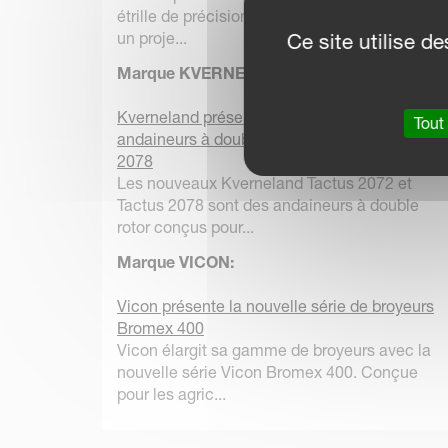
étrille de précision Kverneland Arcadia a été
un proje...
Ce site utilise 
Marque KVERNELAND:
Kverneland présente les nouveaux
Tout
andaineurs à double rotor Tactus 2072 et
2078
Les nouveaux Kverneland Tactus 2072 et
Tactus 2078 sont des andaineurs à double
rotor conçus pour...
Marque VICON:
Vicon présente la nouvelle série de broyeurs
Bromex 400
Vicon élargit sa gamme de broyeurs avec la
nouvelle série Vicon Bromex 400. Conçue
pour les agric...