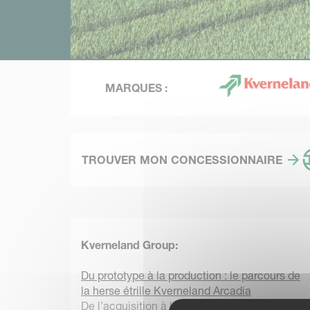
MARQUES :
TROUVER MON CONCESSIONNAIRE
Kverneland Group:
Du prototype à la production : le parcours de
la herse étrille Kverneland Arcadia
De l’acquisition à la production, la herse