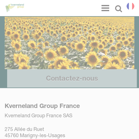
Panneau de gestion des cookies
Menu
Select l
Contactez-nous
Kverneland Group France
Kverneland Group France SAS
275 Allée du Ruet
45760 Marigny-les-Usages