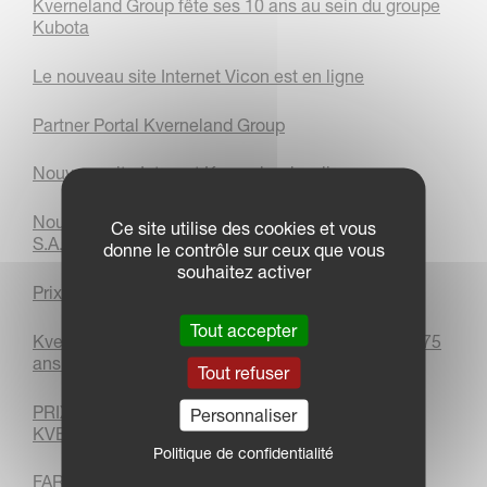
Kverneland Group fête ses 10 ans au sein du groupe
Kubota
Le nouveau site Internet Vicon est en ligne
Partner Portal Kverneland Group
Nouveau site Internet Kverneland en ligne
Nouveaux locaux pour Kverneland Group France
Ce site utilise des cookies et vous
S.A.S
donne le contrôle sur ceux que vous
souhaitez activer
Prix de l'entreprise de l'année - Pays-Bas 2021
Tout accepter
Kverneland Group Les Landes-Genusson célèbre 75
ans d'innovations et d'excellence
Tout refuser
PRIX DE L'EFFICACITÉ NRW 2021 POUR
Personnaliser
KVERNELAND GROUP SOEST GMBH
Politique de confidentialité
FARM MACHINE 2022: VOTEZ POUR NOUS !