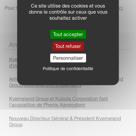
Ce site utilise des cookies et vous
Pour télécharger le communiqué de presse,
cliquez ici
donne le contrôle sur ceux que vous
souhaitez activer
Tout accepter
Archives
Tout refuser
Personnaliser
Kverneland Group Les Landes-Genusson, 75 ans
d'innovation et d'excellence
Politique de confidentialité
Arild Gjerde nommé Président & CEO de Kverneland
Group/Business Unit Implements
Kverneland Group et Kubota Corporation font
l'acquisition de Phenix Agrosystem
Nouveau Directeur Général & Président Kverneland
Group