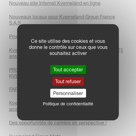
Nouveau site Internet Kverneland en ligne
Nouveaux locaux pour Kverneland Group France
S.A.S
Prix de l'entreprise de l'année - Pays-Bas 2021
Ce site utilise des cookies et vous
donne le contrôle sur ceux que vous
Kverneland Group Les Landes-Genusson célèbre 75
souhaitez activer
ans d'innovations et d'excellence
Tout accepter
PRIX DE L'EFFICACITÉ NRW 2021 POUR
KVERNELAND GROUP SOEST GMBH
Tout refuser
FARM MACHINE 2022: VOTEZ POUR NOUS !
Personnaliser
Kverneland Group et Kubota investissent et vont
Politique de confidentialité
acquérir 80% des parts de la société ROC
Des opportunités de carrière en perspective !