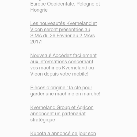
Europe Occidentale, Pologne et
Hongrie
Les nouveautés Kverneland et
Vicon seront présentées au
SIMA du 26 Février au 2 MArs
2017!
Nouveau! Accédez facilement
aux informations concernant
vos machines Kverneland ou
Vicon depuis votre mobile!
Pièces d’origine : la clé pour
garder une machine en marche!
Kverneland Group et Agricon
annoncent un partenariat
stratégique
Kubota a annoncé ce jour son