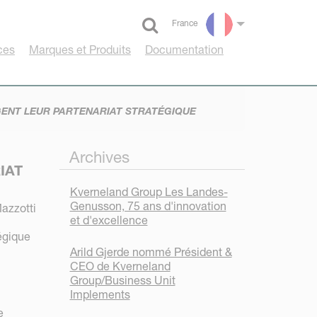
France
Select language
ces
Marques et Produits
Documentation
ENT LEUR PARTENARIAT STRATÉGIQUE
Archives
IAT
Kverneland Group Les Landes-
Genusson, 75 ans d'innovation
azzotti
et d'excellence
tégique
Arild Gjerde nommé Président &
CEO de Kverneland
Group/Business Unit
Implements
e