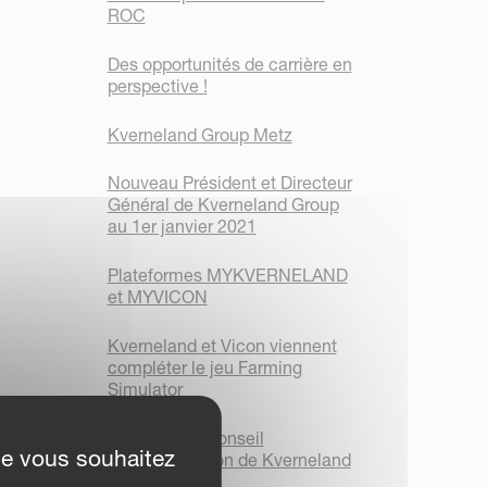
ROC
Des opportunités de carrière en
perspective !
Kverneland Group Metz
Nouveau Président et Directeur
Général de Kverneland Group
au 1er janvier 2021
Plateformes MYKVERNELAND
et MYVICON
Kverneland et Vicon viennent
compléter le jeu Farming
Simulator
Message du conseil
ue vous souhaitez
d’administration de Kverneland
Group