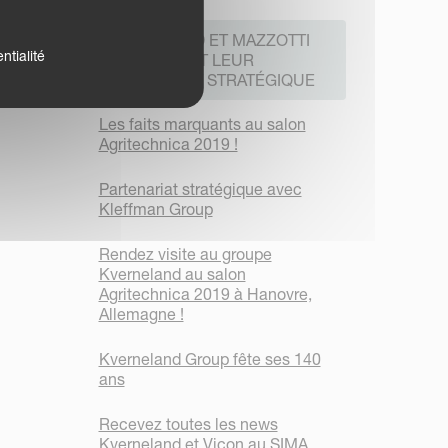
KVERNELAND ET MAZZOTTI
ntialité
PROLONGENT LEUR
PARTENARIAT STRATÉGIQUE
Les faits marquants au salon
Agritechnica 2019 !
Partenariat stratégique avec
Kleffman Group
Rendez visite au groupe
Kverneland au salon
Agritechnica 2019 à Hanovre,
Allemagne !
Kverneland Group fête ses 140
ans
Recevez toutes les news
Kverneland et Vicon au SIMA,