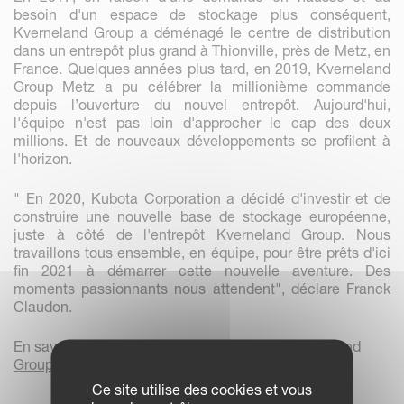
besoin d'un espace de stockage plus conséquent,
Kverneland Group a déménagé le centre de distribution
dans un entrepôt plus grand à Thionville, près de Metz, en
France. Quelques années plus tard, en 2019, Kverneland
Group Metz a pu célébrer la millionième commande
depuis l’ouverture du nouvel entrepôt. Aujourd'hui,
l'équipe n'est pas loin d'approcher le cap des deux
millions. Et de nouveaux développements se profilent à
l'horizon.
" En 2020, Kubota Corporation a décidé d'investir et de
construire une nouvelle base de stockage européenne,
juste à côté de l'entrepôt Kverneland Group. Nous
travaillons tous ensemble, en équipe, pour être prêts d'ici
fin 2021 à démarrer cette nouvelle aventure. Des
moments passionnants nous attendent", déclare Franck
Claudon.
En savoir plus sur le centre de distribution Kverneland
Group Metz
Ce site utilise des cookies et vous