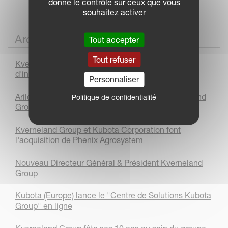
donne le contrôle sur ceux que vous
souhaitez activer
Archives
Tout accepter
Tout refuser
Kverneland Group Les Landes-Genusson, 75 ans
d'innovation et d'excellence
Personnaliser
Arild Gjerde nommé Président & CEO de Kverneland
Politique de confidentialité
Group/Business Unit Implements
Kverneland Group et Kubota Corporation font
l'acquisition de Phenix Agrosystem
Nouveau Directeur Général & Président Kverneland
Group
Kubota (Europe) lance le "Centre de Solutions Kubota
Group" en ligne