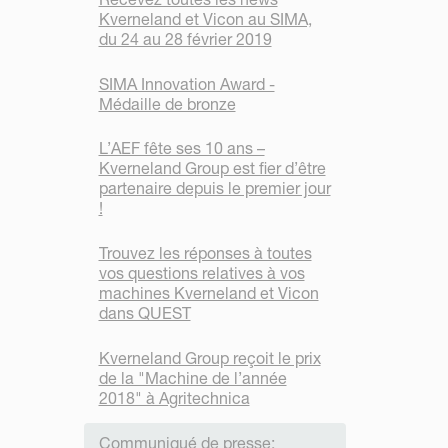
Kverneland et Vicon au SIMA,
du 24 au 28 février 2019
SIMA Innovation Award -
Médaille de bronze
L’AEF fête ses 10 ans –
Kverneland Group est fier d’être
partenaire depuis le premier jour
!
Trouvez les réponses à toutes
vos questions relatives à vos
machines Kverneland et Vicon
dans QUEST
Kverneland Group reçoit le prix
de la "Machine de l’année
2018" à Agritechnica
Communiqué de presse: