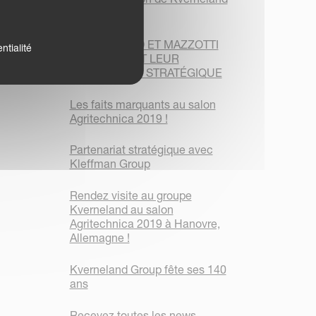
Group
KVERNELAND ET MAZZOTTI
ntialité
PROLONGENT LEUR
PARTENARIAT STRATÉGIQUE
Les faits marquants au salon
Agritechnica 2019 !
Partenariat stratégique avec
Kleffman Group
Rendez visite au groupe
Kverneland au salon
Agritechnica 2019 à Hanovre,
Allemagne !
Kverneland Group fête ses 140
ans
Recevez toutes les news