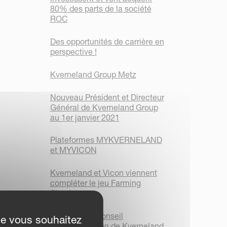
80% des parts de la société
ROC
Des opportunités de carrière en
perspective !
Kverneland Group Metz
Nouveau Président et Directeur
Général de Kverneland Group
au 1er janvier 2021
Plateformes MYKVERNELAND
et MYVICON
Kverneland et Vicon viennent
compléter le jeu Farming
Simulator
Message du conseil
ue vous souhaitez
d’administration de Kverneland