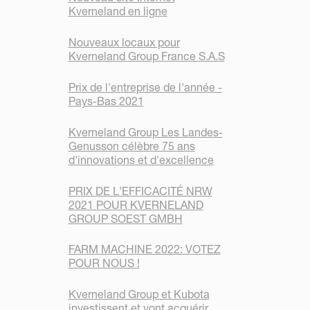
Kverneland en ligne
Nouveaux locaux pour
Kverneland Group France S.A.S
Prix de l'entreprise de l'année -
Pays-Bas 2021
Kverneland Group Les Landes-
Genusson célèbre 75 ans
d'innovations et d'excellence
PRIX DE L'EFFICACITÉ NRW
2021 POUR KVERNELAND
GROUP SOEST GMBH
FARM MACHINE 2022: VOTEZ
POUR NOUS !
Kverneland Group et Kubota
investissent et vont acquérir