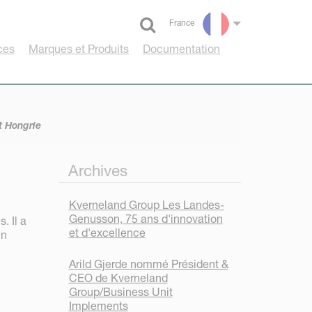
France
Select language
ces
Marques et Produits
Documentation
t Hongrie
Archives
Kverneland Group Les Landes-
Genusson, 75 ans d'innovation
. Il a
et d'excellence
en
Arild Gjerde nommé Président &
CEO de Kverneland
Group/Business Unit
Implements