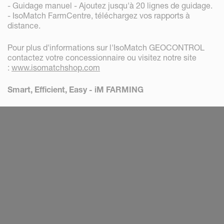
- Guidage manuel - Ajoutez jusqu'à 20 lignes de guidage.
- IsoMatch FarmCentre, téléchargez vos rapports à
distance.
Pour plus d'informations sur l'IsoMatch GEOCONTROL
contactez votre concessionnaire ou visitez notre site
:
www.isomatchshop.com
Smart, Efficient, Easy - iM FARMING