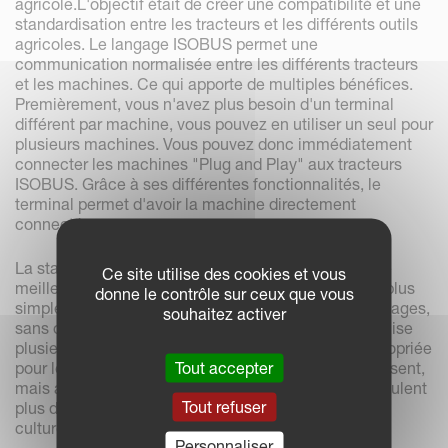
agricole.L'objectif était de créer une compatibilité et une
standardisation entre les tracteurs et les différents outils
agricoles. Le langage ISOBUS permet une
communication normalisée entre les différents tracteurs
et les machines. Ce qui apporte de multiples bénéfices.
Premièrement, vous n'avez plus besoin d'un terminal
différent par machine, vous pouvez en utiliser un seul pour
plusieurs machines. Vous pouvez donc immédiatement
connecter les machines "Plug and Play" aux tracteurs
ISOBUS. Grâce à ses différentes fonctionnalités, le
terminal permet d'avoir la machine directement
connectée.
La standardisation des paramètres de contrôles, une
Ce site utilise des cookies et vous
meilleure visibilité depuis la cabine, une connexion plus
donne le contrôle sur ceux que vous
simple entre tracteurs et machines, est un des avantages,
souhaitez activer
sans oublier une économie de coûts, lorsque l'on utilise
plusieurs outils ISOBUS. La norme ISOBUS est appropriée
Tout accepter
pour les agriculteurs qui sèment, pulvérisent et fertilisent,
mais aussi pour les propriétaires de machines qui veulent
Tout refuser
plus d'informations concernant la gestion de leurs
cultures.
Personnaliser