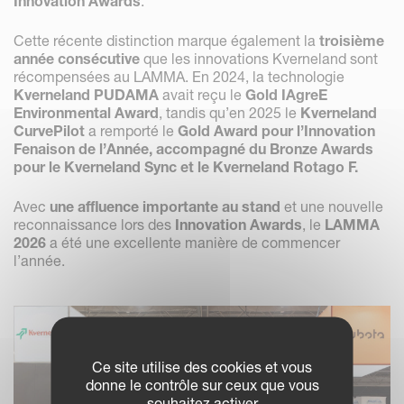
Innovation Awards
.
Cette récente distinction marque également la
troisième
année consécutive
que les innovations Kverneland sont
récompensées au LAMMA. En 2024, la technologie
Kverneland PUDAMA
avait reçu le
Gold IAgreE
Environmental Award
, tandis qu’en 2025 le
Kverneland
CurvePilot
a remporté le
Gold Award pour l’Innovation
Fenaison de l’Année, accompagné du
Bronze Awards
pour le
Kverneland Sync
et le
Kverneland Rotago F
.
Avec
une affluence importante au stand
et une nouvelle
reconnaissance lors des
Innovation Awards
, le
LAMMA
2026
a été une excellente manière de commencer
l’année.
Ce site utilise des cookies et vous
donne le contrôle sur ceux que vous
souhaitez activer