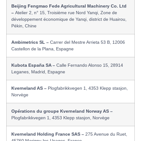
Beijing Fengmao Fede Agricultural Machinery Co. Ltd
–
Atelier 2, n° 15, Troisième rue Nord Yanqi, Zone de
développement économique de Yanqi, district de Huairou,
Pékin, Chine
Ambimetrics SL –
Carrer del Mestre Arrieta 53 B, 12006
Castellon de la Plana, Espagne
Kubota España SA –
Calle Fernando Alonso 15, 28914
Leganes, Madrid, Espagne
Kverneland AS –
Plogfabrikkvegen 1, 4353 Klepp stasjon,
Norvège
Opérations du groupe Kverneland Norway AS –
Plogfabrikkvegen 1, 4353 Klepp stasjon, Norvège
Kverneland Holding France SAS –
275 Avenue du Ruet,
45760 Marigny-les-Usages, France