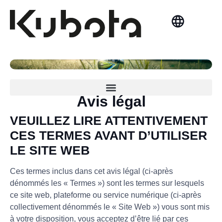
Norsk Bokmål
Politique de cybersécurité et de prévention de la fraude
Formulaire de rapport de fraude en cybersécurité
Formulaire de Consentement – Enquête de Satisfaction Client
Avis légal
VEUILLEZ LIRE ATTENTIVEMENT
CES TERMES AVANT D’UTILISER
LE SITE WEB
Ces termes inclus dans cet avis légal (ci-après
dénommés les « Termes ») sont les termes sur lesquels
ce site web, plateforme ou service numérique (ci-après
collectivement dénommés le « Site Web ») vous sont mis
à votre disposition, vous acceptez d’être lié par ces