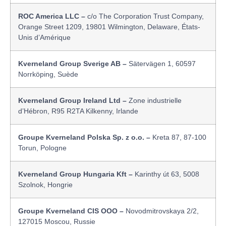
ROC America LLC –
c/o The Corporation Trust Company,
Orange Street 1209, 19801 Wilmington, Delaware, États-
Unis d’Amérique
Kverneland Group Sverige AB –
Sätervägen 1, 60597
Norrköping, Suède
Kverneland Group Ireland Ltd –
Zone industrielle
d’Hébron, R95 R2TA Kilkenny, Irlande
Groupe Kverneland Polska Sp. z o.o. –
Kreta 87, 87-100
Torun, Pologne
Kverneland Group Hungaria Kft –
Karinthy út 63, 5008
Szolnok, Hongrie
Groupe Kverneland CIS OOO –
Novodmitrovskaya 2/2,
127015 Moscou, Russie