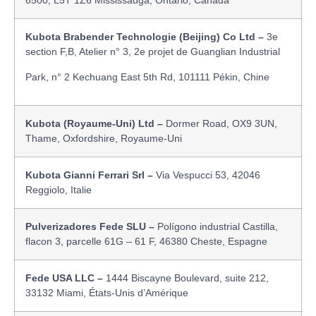
6500, L5T 1Z6 Mississauga, Ontario, Canada
Kubota Brabender Technologie (Beijing) Co Ltd –
3e
section F,B, Atelier n° 3, 2e projet de Guanglian Industrial
Park, n° 2 Kechuang East 5th Rd, 101111 Pékin, Chine
Kubota (Royaume-Uni) Ltd –
Dormer Road, OX9 3UN,
Thame, Oxfordshire, Royaume-Uni
Kubota Gianni Ferrari Srl –
Via Vespucci 53, 42046
Reggiolo, Italie
Pulverizadores Fede SLU –
Polígono industrial Castilla,
flacon 3, parcelle 61G – 61 F, 46380 Cheste, Espagne
Fede USA LLC –
1444 Biscayne Boulevard, suite 212,
33132 Miami, États-Unis d’Amérique