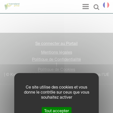
Panneau de gestion des cookies
Menu
Select l
Se connecter au Portail
Mentions légales
Politique de Confidentialité
|
Politique de Cookies
| © Kverneland AS | ® = protection des marques dans l’UE
Ce site utilise des cookies et vous
donne le contrôle sur ceux que vous
souhaitez activer
Tout accepter