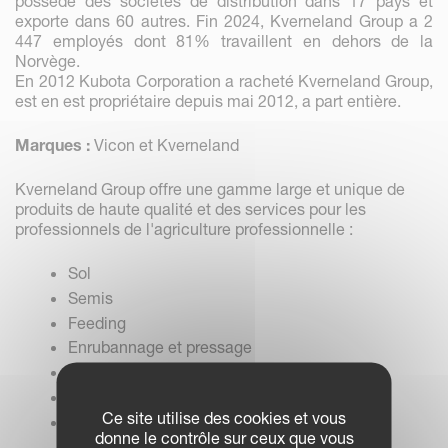
possède des sociétés de distribution dans 17 pays et
exporte dans 60 autres. Fin 2024, Kverneland Group a 2
447 employés dont 81% travaillent en dehors de la
Norvège.
En 2012 Kubota Corporation a racheté Kverneland Group,
est en est propriétaire depuis mai 2012, a part entière.
Marques :
Vicon et Kverneland
Kverneland Group offre une gamme large et unique de
produits de haute qualité et des services pour les
professionnels de l'agriculture professionnelle :
Sol
Semis
Feeding
Enrubannage et pressage
Fertilisation
Distributeurs d'engrais
Ce site utilise des cookies et vous
Solutions électroniques
donne le contrôle sur ceux que vous