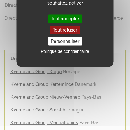
souhaitez activer
Direction :
Directeur Général et Président Group & CEO: Arild Gjerde
Tout accepter
Tout refuser
Personnaliser
Politique de confidentialité
Une présence internationale
Kverneland Group Klepp
Norvège
Kverneland Group Kerteminde
Danemark
Kverneland Group Nieuw-Vennep
Pays-Bas
Kverneland Group Soest
Allemagne
Kverneland Group Mechatronics
Pays-Bas