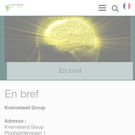
Panneau de gestion des cookies
Menu
Select l
En bref
En bref
Kverneland Group
Adresse :
Kverneland Group
Plogfabrikkvegen 1